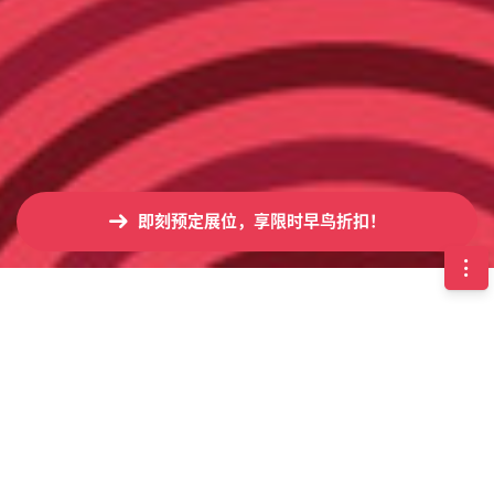
即刻预定展位，享限时早鸟折扣！