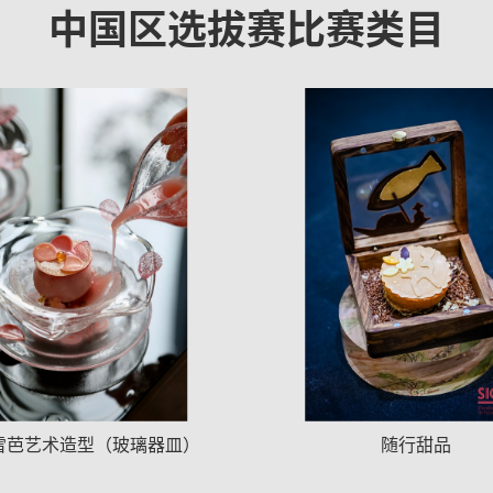
中国区选拔赛比赛类目
雪芭艺术造型（玻璃器皿）
随行甜品